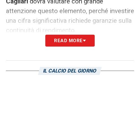
Cagliari
dovrà valutare con grande
attenzione questo elemento, perché investire
una cifra significativa richiede garanzie sulla
continuità di rendimento.
READ MORE
Il centrocampista ha comunque dimostrato
di poter dare fisicità, inserimenti e presenza
alla mediana rossoblù. Proprio per questo la
IL CALCIO DEL GIORNO
decisione non è scontata: da una parte c’è il
valore del giocatore, dall’altra la necessità di
ridurre al minimo i rischi in vista della
prossima stagione.
Folorunsho Cagliari, Pisacane avrà
un ruolo decisivo