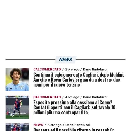
con una voglia e carica di giocare incredibile.
Speriamo stia bene»
.
LA PLAYLIST DELLE NOSTRE TOP NEWS
NEWS
CALCIOMERCATO
2 ore ago
Dario Bartolucci
Continua il calciomercato Cagliari, dopo Maldini,
Aurelio e Kevin Carlos si guarda a destra: due
nomi per il nuovo terzino
CALCIOMERCATO
4 ore ago
Dario Bartolucci
Esposito prossimo alla cessione al Como?
Contatti aperti con il Cagliari: sul tavolo 10
milioni più una contropartita
NEWS
5 ore ago
Dario Bartolucci
Dossena ed il possibile ritorno in rossoblù: