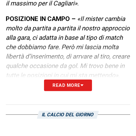
il massimo per il Cagliari»
.
POSIZIONE IN CAMPO –
«Il mister cambia
molto da partita a partita il nostro approccio
alla gara, ci adatta in base al tipo di match
che dobbiamo fare. Però mi lascia molta
libertà d’inserimento, di arrvare al tiro, creare
qualche occasione da gol. Mi trovo bene in
tutte le posizioni in cui mi sta mettendo»
.
READ MORE
BELOTTI –
«Siamo un po’ preoccupati,
aspettiamo gli accertamenti e vediamo cosa
escere. Speriamo non sia nulla di grave,
IL CALCIO DEL GIORNO
perché per noi Belotti è importantissimo. A
parte essere uno dei nostri leader, è arrivato