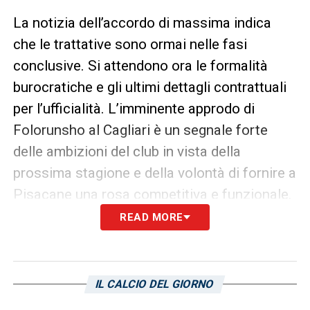
La notizia dell’accordo di massima indica
che le trattative sono ormai nelle fasi
conclusive. Si attendono ora le formalità
burocratiche e gli ultimi dettagli contrattuali
per l’ufficialità. L’imminente approdo di
Folorunsho al Cagliari è un segnale forte
delle ambizioni del club in vista della
prossima stagione e della volontà di fornire a
Pisacane una rosa competitiva e funzionale.
READ MORE
Con questo acquisto, il Cagliari continua la
sua campagna di rafforzamento, puntando
su giocatori che possono fare la differenza
IL CALCIO DEL GIORNO
in
Serie A
.