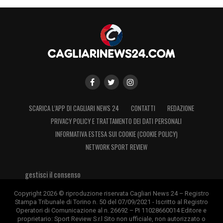
SCARICA L’APP DI CAGLIARI NEWS 24
CONTATTI
REDAZIONE
PRIVACY POLICY E TRATTAMENTO DEI DATI PERSONALI
INFORMATIVA ESTESA SUI COOKIE (COOKIE POLICY)
NETWORK SPORT REVIEW
gestisci il consenso
Copyright 2026 © riproduzione riservata Cagliari News 24 – Registro
Stampa Tribunale di Torino n. 50 del 07/09/2021 - Iscritto al Registro
Operatori di Comunicazione al n. 26692 – PI 11028660014 Editore e
proprietario: Sport Review S.r.l Sito non ufficiale, non autorizzato o