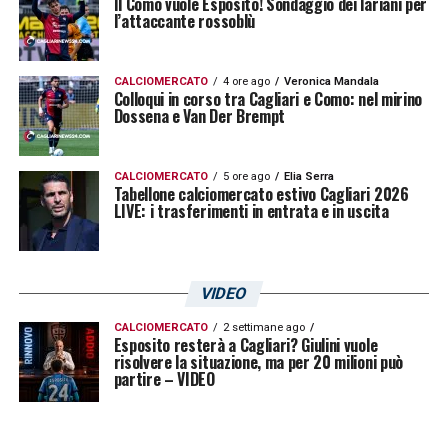
Il Como vuole Esposito! Sondaggio dei lariani per
l’attaccante rossoblù
CALCIOMERCATO
4 ore ago
Veronica Mandala
Colloqui in corso tra Cagliari e Como: nel mirino
Dossena e Van Der Brempt
CALCIOMERCATO
5 ore ago
Elia Serra
Tabellone calciomercato estivo Cagliari 2026
LIVE: i trasferimenti in entrata e in uscita
VIDEO
CALCIOMERCATO
2 settimane ago
Esposito resterà a Cagliari? Giulini vuole
risolvere la situazione, ma per 20 milioni può
partire – VIDEO