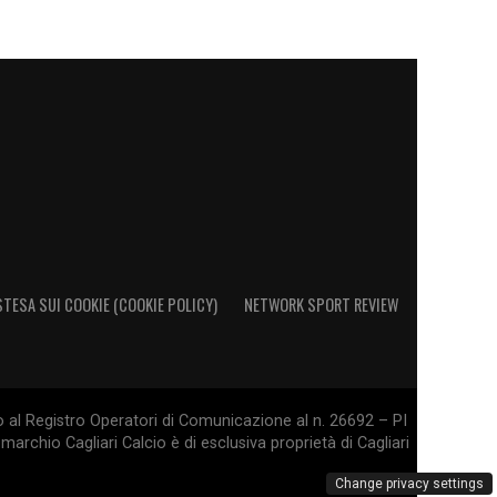
STESA SUI COOKIE (COOKIE POLICY)
NETWORK SPORT REVIEW
o al Registro Operatori di Comunicazione al n. 26692 – PI
marchio Cagliari Calcio è di esclusiva proprietà di Cagliari
Change privacy settings