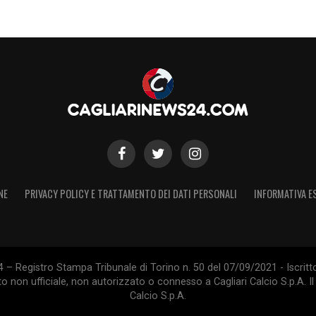
NE
PRIVACY POLICY E TRATTAMENTO DEI DATI PERSONALI
INFORMATIVA E
 – Registro Stampa Tribunale di Torino n. 50 del 07/09/2021 - Iscritt
 non ufficiale, non autorizzato o connesso a Cagliari Calcio S.p.A. Il 
Calcio S.p.A.