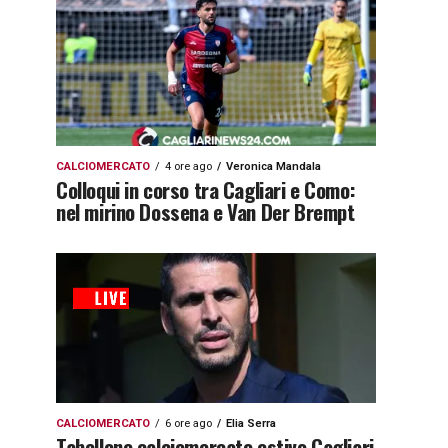
CALCIOMERCATO
4 ore ago
Veronica Mandala
Colloqui in corso tra Cagliari e Como:
nel mirino Dossena e Van Der Brempt
CALCIOMERCATO
6 ore ago
Elia Serra
Tabellone calciomercato estivo Cagliari