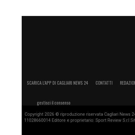
SCARICA L’APP DI CAGLIARI NEWS 24
CONTATTI
REDAZIO
gestisci il consenso
Copyright 2026 © riproduzione riservata Cagliari News 24
11028660014 Editore e proprietario: Sport Review S.r.l Sito