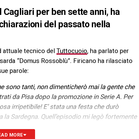
 Cagliari per ben sette anni, ha
ichiarazioni del passato nella
 attuale tecnico del
Tuttocuoio
, ha parlato per
à sarda “Domus Rossoblù”. Firicano ha rilasciato
 sue parole:
e sono tanti, non dimenticherò mai la gente che
rati da Pisa dopo la promozione in Serie A. Per
sa irripetibile! E’ stata una festa che durò
tta la Sardegna. Quell’episodio mi legò fortemente
EAD MORE