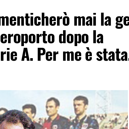
imenticherò mai la g
aeroporto dopo la
rie A. Per me è stat