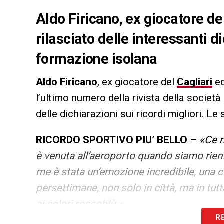
Aldo Firicano, ex giocatore del
rilasciato delle interessanti d
formazione isolana
Aldo Firicano
, ex giocatore del
Cagliari
ed
l’ultimo numero della rivista della societ
delle dichiarazioni sui ricordi migliori. Le
RICORDO SPORTIVO PIU’ BELLO –
«Ce n
è venuta all’aeroporto quando siamo rient
me è stata un’emozione incredibile, una co
persettimane, non solo in città, ma in tu
ai colori rossoblù.»
.
R