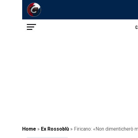
C
Home
»
Ex Rossoblù
»
Firicano: «Non dimenticherò m