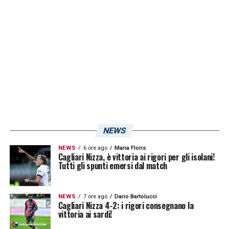
sono anche Barella, Cossu, Conti, Sau e
Dessena.
Astori
ha vestito la maglia
rossoblù dal 2008 al 2014 e per onorarne il
ricordo la società ha scelto di ritirare il
numero 13
.
LA PLAYLIST DELLE NOSTRE TOP NEWS
NEWS
NEWS
6 ore ago
Maria Floris
Cagliari Nizza, è vittoria ai rigori per gli isolani!
Tutti gli spunti emersi dal match
NEWS
7 ore ago
Dario Bartolucci
Cagliari Nizza 4-2: i rigori consegnano la
vittoria ai sardi!