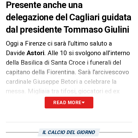
Presente anche una
delegazione del Cagliari guidata
dal presidente Tommaso Giulini
Oggi a Firenze ci sarà l’ultimo saluto a
Davide
Astori
. Alle 10 si svolgono all’interno
della Basilica di Santa Croce i funerali del
capitano della Fiorentina. Sarà l’arcivescovo
cardinale Giuseppe Betori a celebrare la
messa. Migliaia tra tifosi, giocatori ed ex
sono presenti per dare l’ultimo saluto al
READ MORE
difensore. Sarà presente anche una
delegazione del
Cagliari
, guidata dal
presidente Tommaso
Giulini
. Tra gli altri, ci
IL CALCIO DEL GIORNO