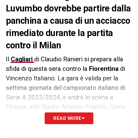
Luvumbo dovrebbe partire dalla
panchina a causa di un acciacco
rimediato durante la partita
contro il Milan
Il
Cagliari
di Claudio Ranieri si prepara alla
sfida di questa sera contro la
Fiorentina
di
Vincenzo Italiano. La gara è valida per la
settima giornata del campionato italiano di
Serie A 2023/2024, e andrà in scena a
Firenze, allo Stadio Artemio Franchi. Come
riportato da La Gazzetta dello Sport
READ MORE
nell’edizione di questa mattina, 2 ottobre,
l’attaccante angolano Zito Luvumbo