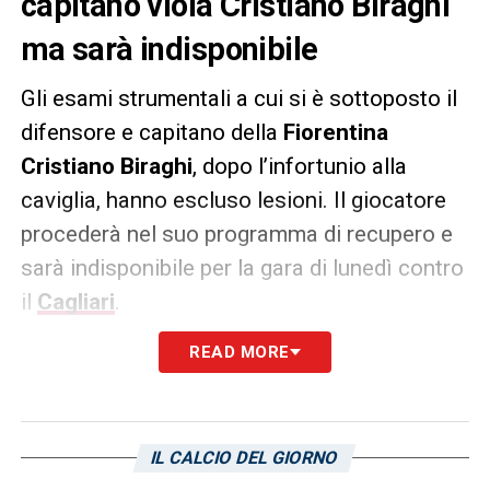
capitano viola Cristiano Biraghi
ma sarà indisponibile
Gli esami strumentali a cui si è sottoposto il
difensore e capitano della
Fiorentina
Cristiano
Biraghi
, dopo l’infortunio alla
caviglia, hanno escluso lesioni. Il giocatore
procederà nel suo programma di recupero e
sarà indisponibile per la gara di lunedì contro
il
Cagliari
.
READ MORE
LA PLAYLIST DELLE NOSTRE TOP NEWS
IL CALCIO DEL GIORNO