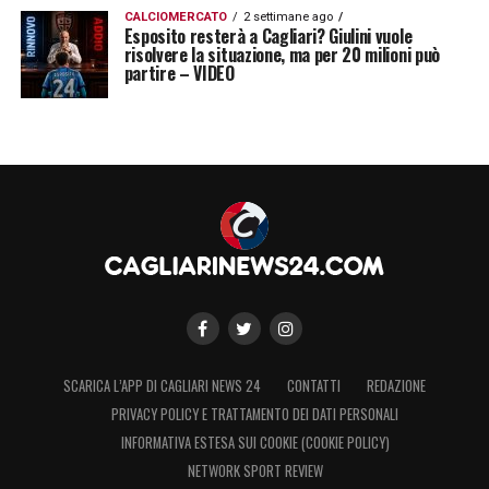
CALCIOMERCATO
2 settimane ago
Esposito resterà a Cagliari? Giulini vuole
risolvere la situazione, ma per 20 milioni può
partire – VIDEO
SCARICA L’APP DI CAGLIARI NEWS 24
CONTATTI
REDAZIONE
PRIVACY POLICY E TRATTAMENTO DEI DATI PERSONALI
INFORMATIVA ESTESA SUI COOKIE (COOKIE POLICY)
NETWORK SPORT REVIEW