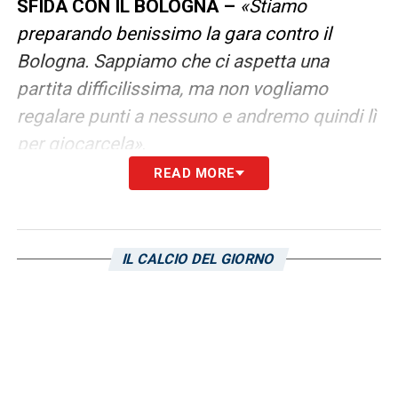
SFIDA CON IL BOLOGNA –
«Stiamo
preparando benissimo la gara contro il
Bologna. Sappiamo che ci aspetta una
partita difficilissima, ma non vogliamo
regalare punti a nessuno e andremo quindi lì
per giocarcela»
.
READ MORE
LEGGI L’INTERVISTA COMPLETA A MATTIA
FELICI
IL CALCIO DEL GIORNO
LA PLAYLIST DELLE NOSTRE TOP NEWS