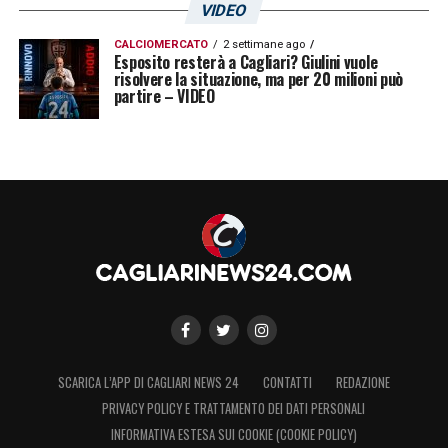
VIDEO
CALCIOMERCATO
2 settimane ago
Esposito resterà a Cagliari? Giulini vuole
risolvere la situazione, ma per 20 milioni può
partire – VIDEO
SCARICA L’APP DI CAGLIARI NEWS 24
CONTATTI
REDAZIONE
PRIVACY POLICY E TRATTAMENTO DEI DATI PERSONALI
INFORMATIVA ESTESA SUI COOKIE (COOKIE POLICY)