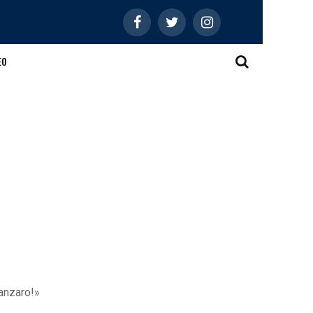
EO
tanzaro!»