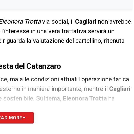
Eleonora Trotta
via social, il
Cagliari
non avrebbe
’interesse in una vera trattativa servirà un
riguarda la valutazione del cartellino, ritenuta
hiesta del Catanzaro
ce, ma alle condizioni attuali l’operazione fatica
 esterno in maniera importante, mentre il
Cagliari
 sostenibile. Sul tema,
Eleonora Trotta
ha
EAD MORE
 ma non alle condizioni del Catanzaro. Per entrare
e quindi le cifre richieste. L’esterno piace anche