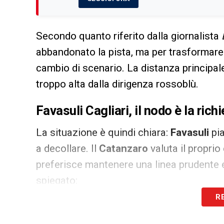
Secondo quanto riferito dalla giornalista
abbandonato la pista, ma per trasformare l
cambio di scenario. La distanza principale 
troppo alta dalla dirigenza rossoblù.
Favasuli Cagliari, il nodo è la ric
La situazione è quindi chiara:
Favasuli
pia
a decollare. Il
Catanzaro
valuta il proprio
preferisce mantenere una linea prudente e
spiegato:
R
«Favasuli resta un obiettivo del Cagliari,
nel vivo della trattativa, dovranno cambiar