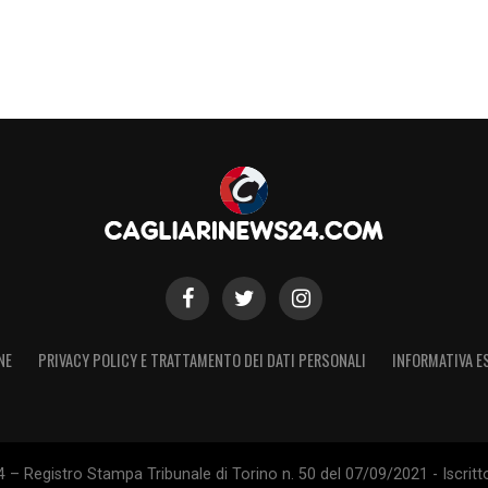
ato della pista: il
Cagliari
c’è, ma non intende
ttore da considerare, perché il profilo di
Favasuli
a serie.
o
, che continua a monitorare la situazione in vista
presenza di più squadre di Serie A potrebbe
 se il
Catanzaro
dovesse mantenere una
eresse diffuso intorno al giocatore.
NE
PRIVACY POLICY E TRATTAMENTO DEI DATI PERSONALI
INFORMATIVA E
Oristanio e Gaetano. Mina in uscita?
S
 – Registro Stampa Tribunale di Torino n. 50 del 07/09/2021 - Iscritt