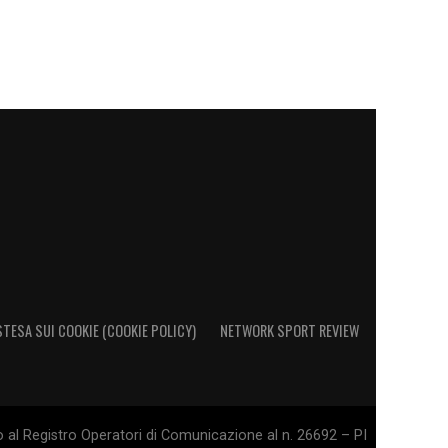
STESA SUI COOKIE (COOKIE POLICY)
NETWORK SPORT REVIEW
o al Registro Operatori di Comunicazione al n. 26692 – PI