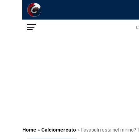
C
Home
»
Calciomercato
»
Favasuli resta nel mirino? T