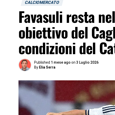
CALCIOMERCATO
Favasuli resta ne
obiettivo del Cagl
condizioni del C
Published
1 mese ago
on
3 Luglio 2026
By
Elia Serra