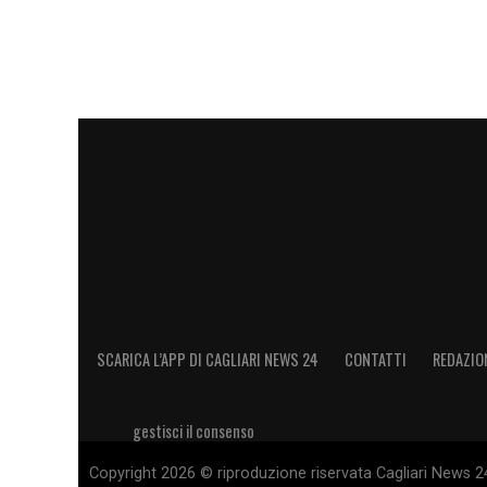
al Sassuolo e altri club di A»
.
Una dichiarazione che fotografa bene lo st
forzare. La concorrenza, però, resta un fa
piace anche ad altre società della massim
Tra i club interessati c’è anche il
Sassuol
delle prossime settimane di mercato. La 
complicare i piani del
Cagliari
, soprattutto
valutazione alta contando proprio sull’int
SCARICA L’APP DI CAGLIARI NEWS 24
CONTATTI
REDAZIO
Ultimissime Cagliari LIVE: le novità su 
gestisci il consenso
LA PLAYLIST DELLE NOSTRE TOP NEW
Copyright 2026 © riproduzione riservata Cagliari News 24