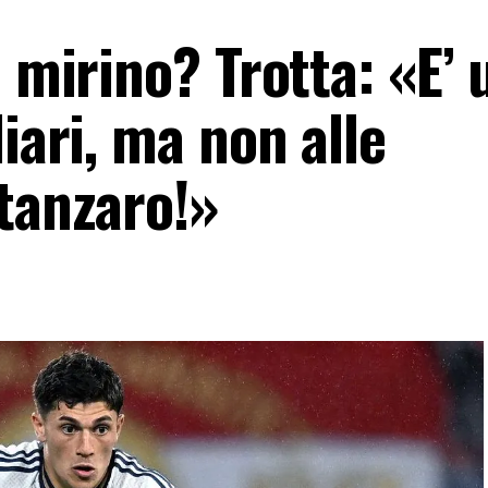
l mirino? Trotta: «E’ 
iari, ma non alle
atanzaro!»