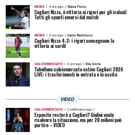
altro profilo seguito con attenzione per
NEWS
4 ore ago
Maria Floris
Cagliari Nizza, è vittoria ai rigori per gli isolani!
rimodellare completamente le corsie
Tutti gli spunti emersi dal match
esterne.
Trattativa avviata: Favasuli si
NEWS
5 ore ago
Dario Bartolucci
Cagliari Nizza 4-2: i rigori consegnano la
vittoria ai sardi!
avvicina al Cagliari
I primi dialoghi avviati con l’entourage del
CALCIOMERCATO
5 ore ago
Elia Serra
Tabellone calciomercato estivo Cagliari 2026
giocatore e con il club calabrese dimostrano
LIVE: i trasferimenti in entrata e in uscita
la volontà di stringere i tempi. Nelle prossime
ore si cercherà di capire la formula
dell’accordo, ma la strada sembra tracciata.
VIDEO
Il
Cagliari
vuole chiudere la pratica e regalare
CALCIOMERCATO
2 settimane ago
Esposito resterà a Cagliari? Giulini vuole
ai propri tifosi il colpo
Favasuli
per blindare
risolvere la situazione, ma per 20 milioni può
partire – VIDEO
la difesa.