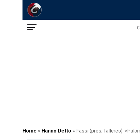
C
Home
»
Hanno Detto
»
Fassi (pres. Talleres): «Palo