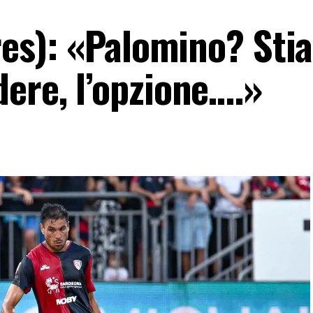
eres): «Palomino? St
ere, l’opzione….»