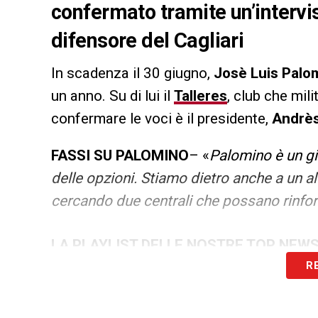
confermato tramite un’intervi
difensore del Cagliari
In scadenza il 30 giugno,
Josè Luis Palo
un anno. Su di lui il
Talleres
, club che mili
confermare le voci è il presidente,
Andrès
FASSI SU PALOMINO
– «
Palomino è un gi
delle opzioni. Stiamo dietro anche a un al
cercando due centrali che possano rinfor
LA PLAYLIST DELLE NOSTRE TOP NEW
R