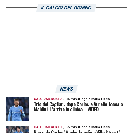
preparazione ero fermo da tre mesi e ho
IL CALCIO DEL GIORNO
dovuto riprendere ritmo. Ma ora mi trovo
bene, ci sono bei posti e mi piace andare al
Poetto la domenica».
LA PLAYLIST DELLE NOSTRE TOP NEWS
NEWS
CALCIOMERCATO
36 minuti ago
Maria Floris
Tris del Cagliari, dopo Carlos e Aurelio tocca a
Maldini! L’arrivo in clinica – VIDEO
CALCIOMERCATO
55 minuti ago
Maria Floris
Non solo Carlos! Anche Aurelio a Villa Stuart!