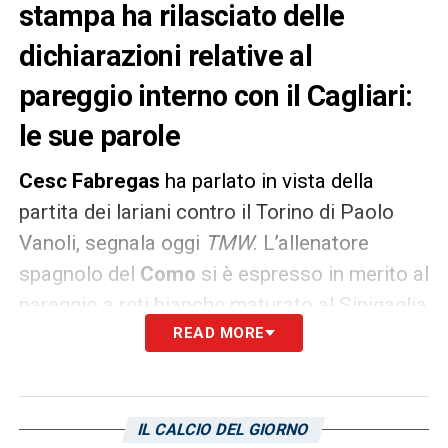
stampa ha rilasciato delle
dichiarazioni relative al
pareggio interno con il Cagliari:
le sue parole
Cesc Fabregas
ha parlato in vista della
partita dei lariani contro il Torino di Paolo
Vanoli, segnala oggi
TMW
. L’allenatore
spagnolo del
Como
si è espresso in merito al
pareggio a reti bianche maturato al Sinigaglia
con la squadra di Fabio Pisacane. Nel corso
READ MORE
dell’ultima conferenza stampa ha rilasciato
delle dichiarazioni sulla partita giocata
contro il
Cagliari
. Le sue parole
IL CALCIO DEL GIORNO