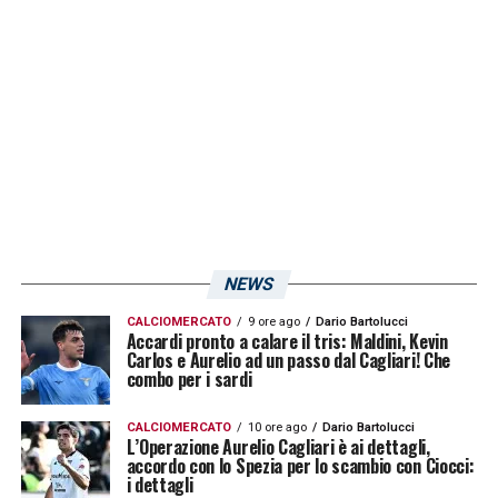
«Quando vedi le partite, adesso vedi il Como
molto dominante su tanti aspetti. Sono
numeri molto importanti quelli che vediamo.
Però, dal 30′ al 60′ abbiamo fatto una partita
molto intensa. Se Diao avesse fatto gol, era
in linea col difensore. Le tre occasioni di
Morata… dopo l’ora di gioco, Morata doveva
fare gol, la squadra non ha avuto
NEWS
l’aggressività di fare gol. Poi se la vuoi
CALCIOMERCATO
9 ore ago
Dario Bartolucci
Accardi pronto a calare il tris: Maldini, Kevin
vincere senza senso, a volte la puoi anche
Carlos e Aurelio ad un passo dal Cagliari! Che
combo per i sardi
perdere. Ma in quelle partite devi fare gol»
.
CALCIOMERCATO
10 ore ago
Dario Bartolucci
L’Operazione Aurelio Cagliari è ai dettagli,
LA PLAYLIST DELLE NOSTRE TOP NEWS
accordo con lo Spezia per lo scambio con Ciocci:
i dettagli