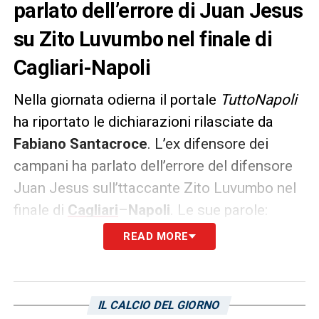
parlato dell’errore di Juan Jesus
su Zito Luvumbo nel finale di
Cagliari-Napoli
Nella giornata odierna il portale
TuttoNapoli
ha riportato le dichiarazioni rilasciate da
Fabiano Santacroce
. L’ex difensore dei
campani ha parlato dell’errore del difensore
Juan Jesus sull’ttaccante Zito Luvumbo nel
finale di
Cagliari
–
Napoli
. Le sue parole:
READ MORE
«
L’errore di Juan Jesus è stato clamoroso.
Credo che già dai Pulcini, o meglio dagli
Esordienti, viene insegnato come leggere
IL CALCIO DEL GIORNO
quella situazione. Inoltre un’occasione del