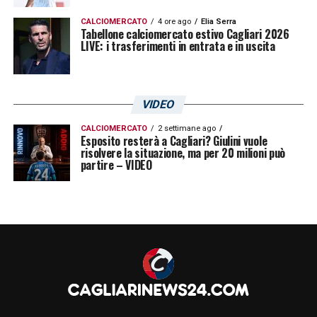
possibilità di chiudere la partita, non devi
CALCIOMERCATO
4 ore ago
Elia Serra
guardare all’io, se la gara fosse stato sul 2-0
Tabellone calciomercato estivo Cagliari 2026
LIVE: i trasferimenti in entrata e in uscita
forse sarebbe stato più comprensibile
»
.
LA PLAYLIST DELLE NOSTRE TOP NEWS
VIDEO
CALCIOMERCATO
2 settimane ago
Esposito resterà a Cagliari? Giulini vuole
risolvere la situazione, ma per 20 milioni può
partire – VIDEO