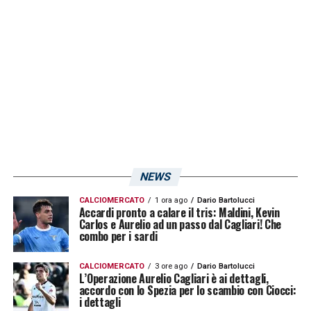
genere non puoi non aspettartela al 96′,
specie da una squadra come il Cagliari.
Era
una situazione molto facilmente leggibile,
quello di Juan Jesus è stato errore
veramente grandissimo, di attenzione e di
marcatura, non riesco a capire come ha fatto
a sbagliare. Io non avrei mai consentito a
Luvumbo di segnare in quella situazione, per
NEWS
nulla al mondo. Il Napoli ha una mentalità
CALCIOMERCATO
1 ora ago
Dario Bartolucci
sbagliata, il fulcro del pensiero di Spalletti
Accardi pronto a calare il tris: Maldini, Kevin
Carlos e Aurelio ad un passo dal Cagliari! Che
era unione, essere squadra, stare uniti. Ora
combo per i sardi
non c’è più niente di questo aspetto. Lo
CALCIOMERCATO
3 ore ago
Dario Bartolucci
testimoniano gli errori di Politano e
L’Operazione Aurelio Cagliari è ai dettagli,
accordo con lo Spezia per lo scambio con Ciocci:
Simeone. In quelle due situazioni hai la
i dettagli