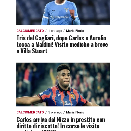
CALCIOMERCATO
1 ora ago
Maria Floris
Tris del Cagliari, dopo Carlos e Aurelio
tocca a Maldini! Visite mediche a breve
a Villa Stuart
CALCIOMERCATO
3 ore ago
Maria Floris
Carlos arriva dal Nizza in prestito con
diritto di riscatto! In corso le visite