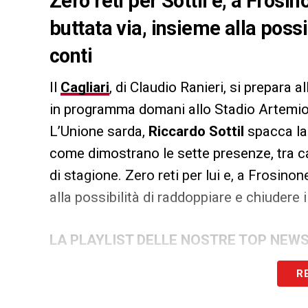
Zero reti per Sottil e, a Fros
buttata via, insieme alla possi
conti
Il
Cagliari
, di Claudio Ranieri, si prepara a
in programma domani allo Stadio Artemio 
L’Unione sarda,
Riccardo Sottil
spacca la t
come dimostrano le sette presenze, tra 
di stagione. Zero reti per lui e, a Frosino
alla possibilità di raddoppiare e chiudere i
LA PLAYLIST DELLE NOSTRE TOP NEW
R