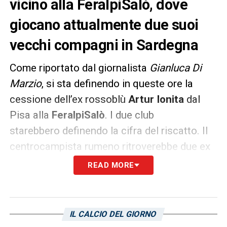
vicino alla FeralpiSalò, dove
giocano attualmente due suoi
vecchi compagni in Sardegna
Come riportato dal giornalista
Gianluca Di
Marzio
, si sta definendo in queste ore la
cessione dell’ex rossoblù
Artur Ionita
dal
Pisa alla
FeralpiSalò
. I due club
starebbero definendo la cifra del riscatto. Il
centrocampista rumeno ritroverebbe due ex
compagni ai tempi del
Cagliari
:
READ MORE
Luca Ceppitelli e Marco Sau.
LA PLAYLIST DELLE NOSTRE TOP NEWS
IL CALCIO DEL GIORNO