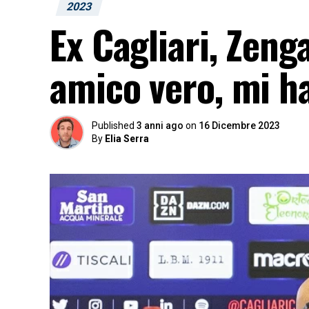
2023
Ex Cagliari, Zeng
amico vero, mi h
Published
3 anni ago
on
16 Dicembre 2023
By
Elia Serra