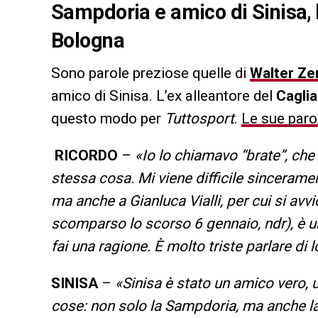
Sampdoria e amico di Sinisa, h
Bologna
Sono parole preziose quelle di
Walter Ze
amico di Sinisa. L’ex alleantore del
Caglia
questo modo per
Tuttosport
.
Le sue paro
RICORDO
–
«Io lo chiamavo “brate”, che i
stessa cosa. Mi viene difficile sinceramen
ma anche a Gianluca Vialli, per cui si avvi
scomparso lo scorso 6 gennaio, ndr), è un
fai una ragione. È molto triste parlare di 
SINISA
–
«Sinisa è stato un amico vero, 
cose: non solo la Sampdoria, ma anche la