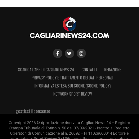
SCARICA L’APP DI CAGLIARI NEWS 24
CONTATTI
REDAZIONE
PRIVACY POLICY E TRATTAMENTO DEI DATI PERSONALI
INFORMATIVA ESTESA SUI COOKIE (COOKIE POLICY)
NETWORK SPORT REVIEW
gestisci il consenso
Copyright 2026 © riproduzione riservata Cagliari News 24 – Registro
Stampa Tribunale di Torino n. 50 del 07/09/2021 - Iscritto al Registro
Operatori di Comunicazione al n. 26692 – PI 11028660014 Editore e
proprietario: Sport Review S.r.l Sito non ufficiale, non autorizzato o