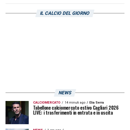
La posizione di classifica non è
IL CALCIO DEL GIORNO
compromessa: la Salernitana resta a 17
punti, a + 8 dal terz’ultimo posto. Il rapporto
fra la dirigenza e il tecnico Davide
Nicola
,
tuttavia, sembra traballare. Secondo quanto
riportato da
Alfredo Pedullà
si potrebbe
persino ragionare sul cambio di allenatore.
Se Nicola dovesse essere sollevato
dall’incarico sono pronti addirittura quattro
ex Cagliari. Il primo su tutti è
Walter
NEWS
Mazzarri
, tecnico che ha guidato la squadra
CALCIOMERCATO
14 minuti ago
Elia Serra
rossoblù per gran parte della passata
Tabellone calciomercato estivo Cagliari 2026
LIVE: i trasferimenti in entrata e in uscita
stagione. Le altre tre alternative sono
Leonardo Semplici
,
Davide Ballardini
e