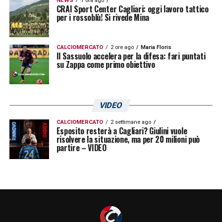
NEWS
1 ora ago
Leonardo Semplici
.
CRAI Sport Center Cagliari: oggi lavoro tattico
per i rossoblù! Si rivede Mina
LA PLAYLIST DELLE NOSTRE TOP NEWS
CALCIOMERCATO
2 ore ago
Maria Floris
Il Sassuolo accelera per la difesa: fari puntati
su Zappa come primo obiettivo
VIDEO
CALCIOMERCATO
2 settimane ago
Esposito resterà a Cagliari? Giulini vuole
risolvere la situazione, ma per 20 milioni può
partire – VIDEO