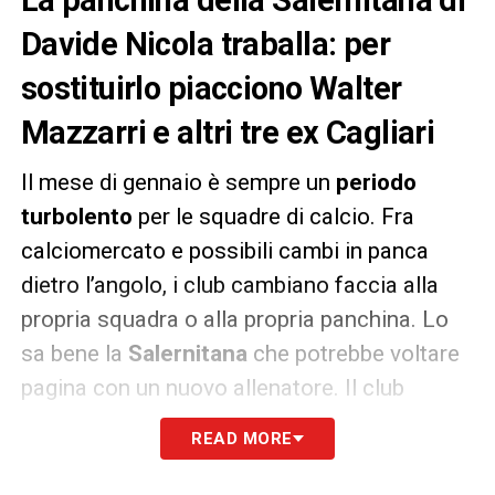
Davide Nicola traballa: per
sostituirlo piacciono Walter
Mazzarri e altri tre ex Cagliari
Il mese di gennaio è sempre un
periodo
turbolento
per le squadre di calcio. Fra
calciomercato e possibili cambi in panca
dietro l’angolo, i club cambiano faccia alla
propria squadra o alla propria panchina. Lo
sa bene la
Salernitana
che potrebbe voltare
pagina con un nuovo allenatore. Il club
granata ha perso alla ripresa del campionato
READ MORE
di Serie A contro il
Milan
per 2-1. Allo stadio
Arechi termina 2-1 in favore dei rossoneri.