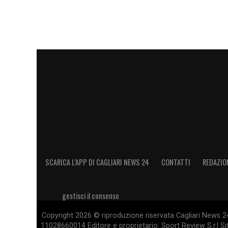
SCARICA L’APP DI CAGLIARI NEWS 24
CONTATTI
REDAZIO
gestisci il consenso
Copyright 2026 © riproduzione riservata Cagliari News 24
11028660014 Editore e proprietario: Sport Review S.r.l Sito