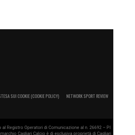
STESA SUI COOKIE (COOKIE POLICY)
NETWORK SPORT REVIEW
o al Registro Operatori di Comunicazione al n. 26692 – PI
marchio Cagliari Calcio è di esclusiva proprietà di Cagliari