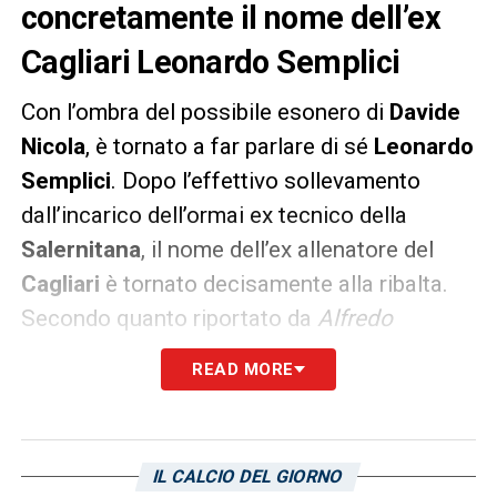
concretamente il nome dell’ex
Cagliari Leonardo Semplici
Con l’ombra del possibile esonero di
Davide
Nicola
, è tornato a far parlare di sé
Leonardo
Semplici
. Dopo l’effettivo sollevamento
dall’incarico dell’ormai ex tecnico della
Salernitana
, il nome dell’ex allenatore del
Cagliari
è tornato decisamente alla ribalta.
Secondo quanto riportato da
Alfredo
Pedullà
, sembra esserci stato persino un
READ MORE
contatto diretto fra Semplici e la Salernitana:
le valutazioni sono tuttora in corso.
IL CALCIO DEL GIORNO
LA PLAYLIST DELLE NOSTRE TOP NEWS