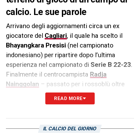
calcio. Le sue parole
Arrivano degli aggiornamenti circa un ex
giocatore del
Cagliari
, il quale ha scelto il
Bhayangkara Presisi
(nel campionato
indonesiano) per ripartire dopo l’ultima
esperienza nel campionato di
Serie B 22-23
.
Finalmente il centrocampista
Radja
Nainggolan
– passato per i rossoblù oltre
che per altre piazze italiane come quelle di
READ MORE
Roma ed
Inter
– è tornato a calcare il terreno
di gioco di un campo di calcio.
Le sue parole
:
«Finalmente sono tornato in campo e mi
IL CALCIO DEL GIORNO
sono davvero divertito. I primi 3 punti sono