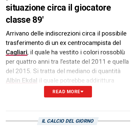
situazione circa il giocatore
classe 89′
Arrivano delle indiscrezioni circa il possibile
trasferimento di un ex centrocampista del
Cagliari
, il quale ha vestito i colori rossoblù
per quattro anni tra l’estate del 2011 e quella
del 2015. Si tratta del mediano di quantità
Albin Ekdal
il quale potrebbe addirittura
tornare in
Svezia
.
READ MORE
L’aggiornamento circa la situazione dell’ex
giocatore di
Sampdoria
e
Juventus
tra le
IL CALCIO DEL GIORNO
altre arriva tramite i profili social di
Nicolò
Schira
. Attivissimo sul fronte del