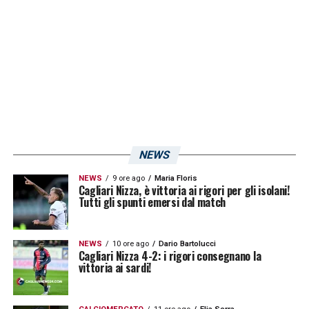
calciomercato
, ha riportato l’interesse degli
svedesi del
Djurgårdens
per il play ora in
forza allo
Spezia
. In questo momento, allo
stato attuale delle trattative, non è possibile
escludere un ritorno in patria per il giocatore
che con i sardi conta
122 presenze, 8 gol e
5 assist!
NEWS
NEWS
9 ore ago
Maria Floris
LA PLAYLIST DELLE NOSTRE TOP NEWS
Cagliari Nizza, è vittoria ai rigori per gli isolani!
Tutti gli spunti emersi dal match
NEWS
10 ore ago
Dario Bartolucci
Cagliari Nizza 4-2: i rigori consegnano la
vittoria ai sardi!