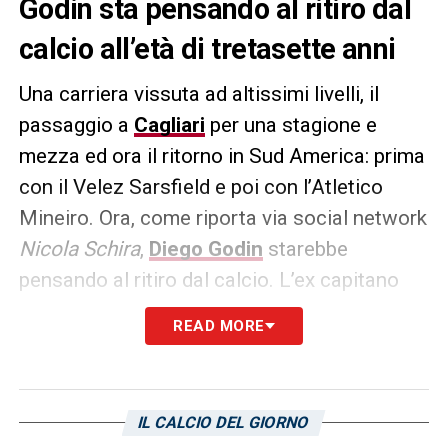
Godin sta pensando al ritiro dal
calcio all’età di tretasette anni
Una carriera vissuta ad altissimi livelli, il
passaggio a
Cagliari
per una stagione e
mezza ed ora il ritorno in Sud America: prima
con il Velez Sarsfield e poi con l’Atletico
Mineiro. Ora, come riporta via social network
Nicola Schira
,
Diego Godin
starebbe
pensando al ritiro dal calcio. L’ex capitano
dell’Atletico Madrid è stato costretto a
READ MORE
saltare per infortunio diverse partite nel
corso di questa stagione. Finora il suo
contachilometri dice
626 partite tra i
IL CALCIO DEL GIORNO
professionisti
con 38 gol e 26 assist!