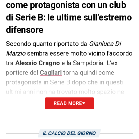
come protagonista con un club
di Serie B: le ultime sull’estremo
difensore
Secondo quanto riportato da
Gianluca Di
Marzio
sembra essere molto vicino l’accordo
tra
Alessio Cragno
e la Sampdoria. L’ex
portiere del
Cagliari
torna quindi come
protagonista in Serie B dopo che in questi
ultimi anni non ha trovato molto spazio nel
Monza. Al momento non è ancora chiara la
READ MORE
formula della trattativa. Si attendono novità
nelle prossime ore. La notizia viene riportata
da
Sampnews24
.
IL CALCIO DEL GIORNO