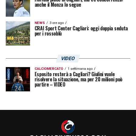
E. Martinez (Aston Villa)
anche il Monza lo segue
Kvaratskhelia (Napoli)
NEWS
3 ore ago
Barella (Inter)
CRAI Sport Center Cagliari: oggi doppia seduta
per i rossoblù
Ruben Dias (Manchester City)
Haaland (Manchester City)
Bounou (Siviglia/Al Hilal)
VIDEO
Odergaard (Arsenal)
CALCIOMERCATO
1 settimana ago
Esposito resterà a Cagliari? Giulini vuole
J. Alvarez (Manchester City)
risolvere la situazione, ma per 20 milioni può
partire – VIDEO
Gundogan (Manchester City/Barcellona)
Vinicius Junior (Real Madrid)
Messi (Psg/Inter Miami)
L. Martinez (Inter)
Rodri (Manchester City)