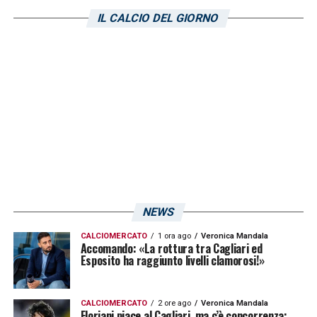
IL CALCIO DEL GIORNO
Questa la lista dei trenta candidati al Pallon
d’Oro:
Gvardiol (Lipsia/Manchester City)
Musiala (Bayern)
Onana (Inter/Manchester United)
Benzema (Real Madrid/Al Ittihad)
Salah (Liverpool)
Saka (Arsenal)
NEWS
De Bruyne (Manchester City)
CALCIOMERCATO
1 ora ago
Veronica Mandala
Accomando: «La rottura tra Cagliari ed
Bellingham (Borussia Dortmund/Real Madrid)
Esposito ha raggiunto livelli clamorosi!»
Kolo Muani (Eintracht/Psg)
Bernardo Silva (Manchester City)
CALCIOMERCATO
2 ore ago
Veronica Mandala
Floriani piace al Cagliari, ma c’è concorrenza: