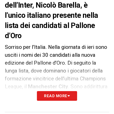
dell’Inter, Nicolò Barella, è
l’unico italiano presente nella
lista dei candidati al Pallone
d’Oro
Sorriso per l’Italia. Nella giornata di ieri sono
usciti i nomi dei 30 candidati alla nuova
edizione del Pallone d’Oro. Di seguito la
lunga lista, dove dominano i giocatori della
formazione vincitrice dell’ultima Champions
League, il
Manchester City
. Sono addirittura
sei i candidati guidati da
Pep Guardiola
.
READ MORE
Compare anche un ex
Cagliari
, nonché unico
italiano:
Nicolò Barella
.