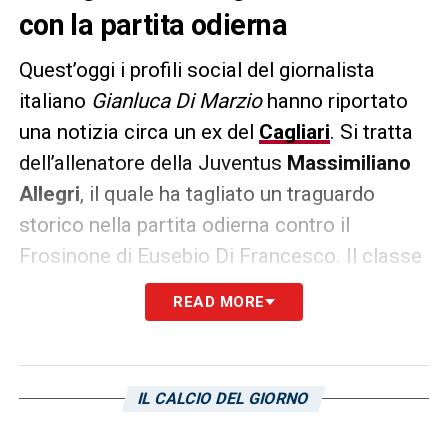
con la partita odierna
Quest’oggi i profili social del giornalista
italiano
Gianluca Di Marzio
hanno riportato
una notizia circa un ex del
Cagliari
. Si tratta
dell’allenatore della Juventus
Massimiliano
Allegri
, il quale ha tagliato un traguardo
storico nella partita odierna contro il
Frosinone
di Eusebio Di Francesco. Il classe
67′
è il primo allenatore nella storia del
READ MORE
campionato di Serie A (a girone unico) a
tagliare il traguardo dei 1000 punti
. E’
arrivato a quota 1002 grazie a 301 succesi,
IL CALCIO DEL GIORNO
99 pareggi e 96 sconfitte. 74 partite sono
quelle nelle quali ha ricoperto la guida