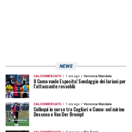
tecnica della formazione sarda, il tutto nel
periodo della presidenza di Massimo Cellino.
LA PLAYLIST DELLE NOSTRE TOP NEWS
NEWS
CALCIOMERCATO
1 ora ago
Veronica Mandala
Il Como vuole Esposito! Sondaggio dei lariani per
l’attaccante rossoblù
CALCIOMERCATO
1 ora ago
Veronica Mandala
Colloqui in corso tra Cagliari e Como: nel mirino
Dossena e Van Der Brempt