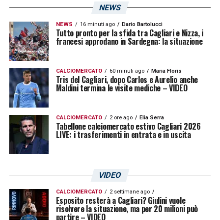
NEWS
NEWS
16 minuti ago
Dario Bartolucci
Tutto pronto per la sfida tra Cagliari e Nizza, i
francesi approdano in Sardegna: la situazione
CALCIOMERCATO
60 minuti ago
Maria Floris
Tris del Cagliari, dopo Carlos e Aurelio anche
Maldini termina le visite mediche – VIDEO
CALCIOMERCATO
2 ore ago
Elia Serra
Tabellone calciomercato estivo Cagliari 2026
LIVE: i trasferimenti in entrata e in uscita
VIDEO
CALCIOMERCATO
2 settimane ago
Esposito resterà a Cagliari? Giulini vuole
risolvere la situazione, ma per 20 milioni può
partire – VIDEO