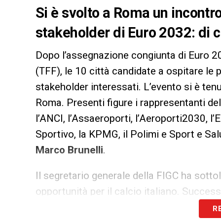
Si è svolto a Roma un incontro 
stakeholder di Euro 2032: di co
Dopo l’assegnazione congiunta di Euro 20
(TFF), le 10 città candidate a ospitare le 
stakeholder interessati. L’evento si è ten
Roma. Presenti figure i rappresentanti de
l’ANCI, l’Assaeroporti, l’Aeroporti2030, l’En
Sportivo, la KPMG, il Polimi e Sport e Sal
Marco Brunelli
.
Il segretario generale della FIGC ha sot
opportunità per il calcio italiano. Succes
Antonio Talarico
, ha presentato un riepilo
R