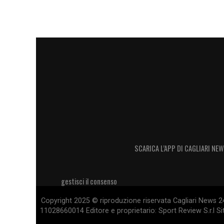
SCARICA L’APP DI CAGLIARI NEW
gestisci il consenso
Copyright 2025 © riproduzione riservata Cagliari News 24
11028660014 Editore e proprietario: Sport Review S.r.l Sito