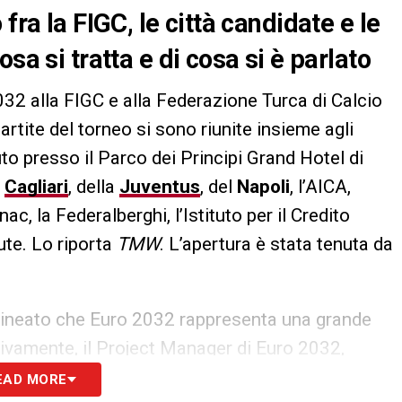
fra la FIGC, le città candidate e le
sa si tratta e di cosa si è parlato
32 alla FIGC e alla Federazione Turca di Calcio
partite del torneo si sono riunite insieme agli
uto presso il Parco dei Principi Grand Hotel di
l
Cagliari
, della
Juventus
, del
Napoli
, l’AICA,
ac, la Federalberghi, l’Istituto per il Credito
ute. Lo riporta
TMW
. L’apertura è stata tenuta da
tolineato che Euro 2032 rappresenta una grande
sivamente, il Project Manager di Euro 2032,
go delle fasi del percorso che le città e gli
EAD MORE