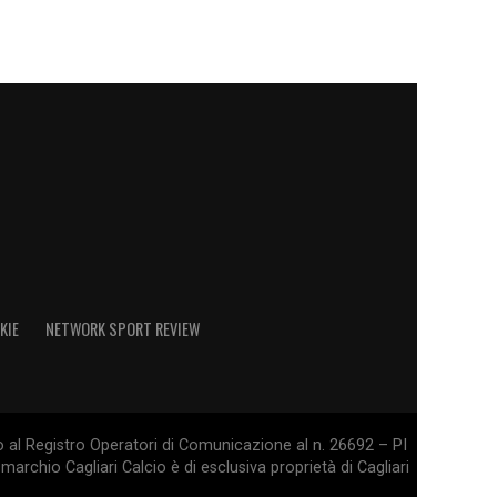
KIE
NETWORK SPORT REVIEW
o al Registro Operatori di Comunicazione al n. 26692 – PI
marchio Cagliari Calcio è di esclusiva proprietà di Cagliari