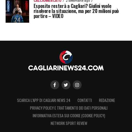
CALCIOMERCATO
2 settimane ago
LA PLAYLIST DELLE NOSTRE TOP NEWS
Esposito resterà a Cagliari? Giulini vuole
risolvere la situazione, ma per 20 milioni può
partire – VIDEO
SCARICA L’APP DI CAGLIARI NEWS 24
CONTATTI
REDAZIONE
PRIVACY POLICY E TRATTAMENTO DEI DATI PERSONALI
INFORMATIVA ESTESA SUI COOKIE (COOKIE POLICY)
NETWORK SPORT REVIEW