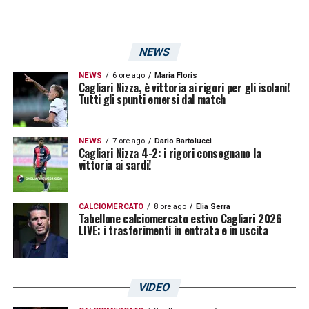
profili monitorati dal
Torino
, in un contesto di
mercato ancora in evoluzione. La possibilità
di costruire un attacco complementare con
NEWS
Simeone
rappresenta un’idea che unisce
NEWS
6 ore ago
Maria Floris
Cagliari Nizza, è vittoria ai rigori per gli isolani!
prospettiva tecnica e sostenibilità
Tutti gli spunti emersi dal match
progettuale.
NEWS
7 ore ago
Dario Bartolucci
Resta da capire se le valutazioni del club
Cagliari Nizza 4-2: i rigori consegnano la
vittoria ai sardi!
granata si tradurranno in un’operazione
concreta o se il giocatore continuerà il suo
CALCIOMERCATO
8 ore ago
Elia Serra
percorso altrove, ma l’ipotesi di un tandem
Tabellone calciomercato estivo Cagliari 2026
LIVE: i trasferimenti in entrata e in uscita
offensivo resta sul tavolo come soluzione
tatticamente interessante per la prossima
stagione.
VIDEO