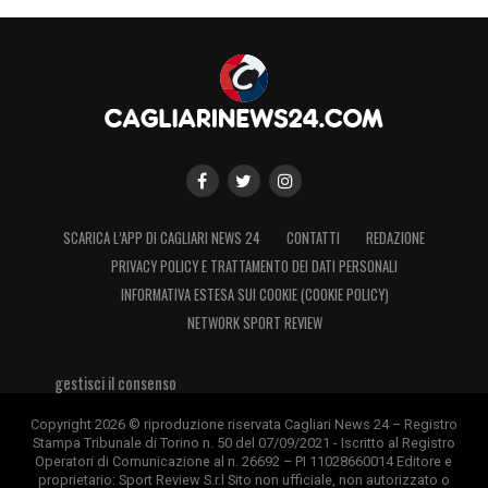
SCARICA L’APP DI CAGLIARI NEWS 24
CONTATTI
REDAZIONE
PRIVACY POLICY E TRATTAMENTO DEI DATI PERSONALI
INFORMATIVA ESTESA SUI COOKIE (COOKIE POLICY)
NETWORK SPORT REVIEW
gestisci il consenso
Copyright 2026 © riproduzione riservata Cagliari News 24 – Registro
Stampa Tribunale di Torino n. 50 del 07/09/2021 - Iscritto al Registro
Operatori di Comunicazione al n. 26692 – PI 11028660014 Editore e
proprietario: Sport Review S.r.l Sito non ufficiale, non autorizzato o