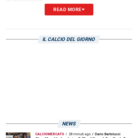
READ MORE
Che sia l’uno o l’altro attaccante, contro la
Juventus la punta di turno sarà chiamata
ad un grande sacrificio per garantire
IL CALCIO DEL GIORNO
copertura ad una squadra che anche a
Torino proverà a fare la voce grossa!
LEGGI ANCHE:
Stabile Cagliari, è lui l’idea di
Angelozzi per il reparto offensivo isolano!
Le novità
LA PLAYLIST DELLE NOSTRE TOP NEWS
NEWS
CALCIOMERCATO
28 minuti ago
Dario Bartolucci