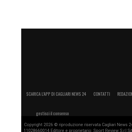
SCARICA L’APP DI CAGLIARI NEWS 24
CONTATTI
REDAZIO
gestisci il consenso
Copyright 2026 © riproduzione riservata Cagliari News 24
11028660014 Editore e proprietario: Sport Review S.r.l Sito