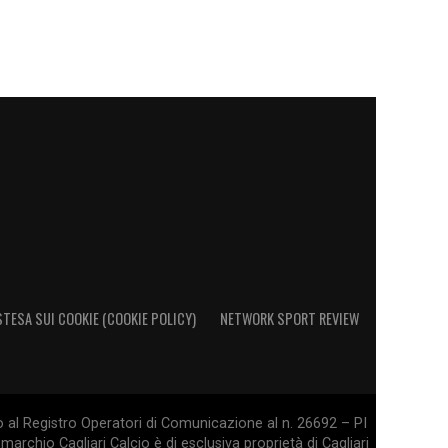
STESA SUI COOKIE (COOKIE POLICY)
NETWORK SPORT REVIEW
o al Registro Operatori di Comunicazione al n. 26692 – PI
marchio Cagliari Calcio è di esclusiva proprietà di Cagliari