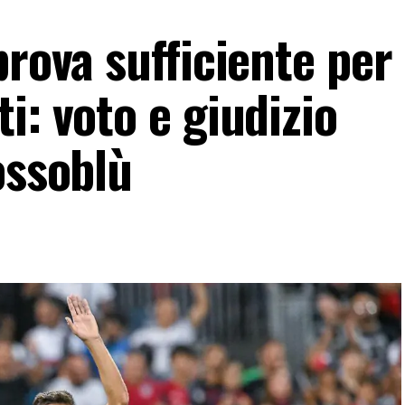
prova sufficiente per
i: voto e giudizio
ossoblù