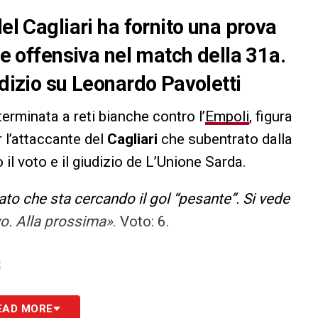
del Cagliari ha fornito una prova
ase offensiva nel match della 31a.
udizio su Leonardo Pavoletti
 terminata a reti bianche contro l’
Empoli
, figura
r l’attaccante del
Cagliari
che subentrato dalla
il voto e il giudizio de L’Unione Sarda.
o che sta cercando il gol “pesante”. Si vede
vo. Alla prossima»
. Voto: 6.
S
EAD MORE