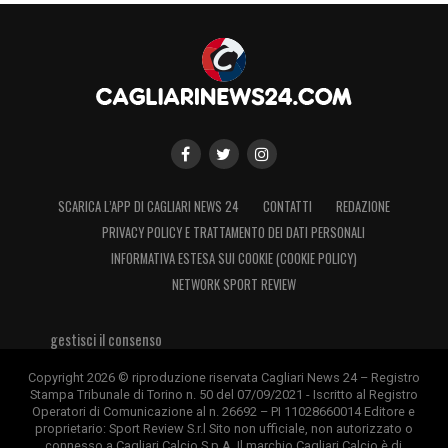
SCARICA L’APP DI CAGLIARI NEWS 24
CONTATTI
REDAZIONE
PRIVACY POLICY E TRATTAMENTO DEI DATI PERSONALI
INFORMATIVA ESTESA SUI COOKIE (COOKIE POLICY)
NETWORK SPORT REVIEW
gestisci il consenso
Copyright 2026 © riproduzione riservata Cagliari News 24 – Registro
Stampa Tribunale di Torino n. 50 del 07/09/2021 - Iscritto al Registro
Operatori di Comunicazione al n. 26692 – PI 11028660014 Editore e
proprietario: Sport Review S.r.l Sito non ufficiale, non autorizzato o
connesso a Cagliari Calcio S.p.A. Il marchio Cagliari Calcio è di