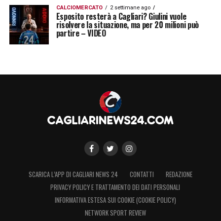
CALCIOMERCATO
2 settimane ago
Esposito resterà a Cagliari? Giulini vuole
risolvere la situazione, ma per 20 milioni può
partire – VIDEO
SCARICA L’APP DI CAGLIARI NEWS 24
CONTATTI
REDAZIONE
PRIVACY POLICY E TRATTAMENTO DEI DATI PERSONALI
INFORMATIVA ESTESA SUI COOKIE (COOKIE POLICY)
NETWORK SPORT REVIEW