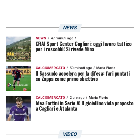
filtra sul piano di recupero del
centrocampista per il Torino: le ultime
NEWS
LA PLAYLIST DELLE NOSTRE TOP NEWS
NEWS
47 minuti ago
CRAI Sport Center Cagliari: oggi lavoro tattico
per i rossoblù! Si rivede Mina
CALCIOMERCATO
50 minuti ago
Maria Floris
Il Sassuolo accelera per la difesa: fari puntati
su Zappa come primo obiettivo
CALCIOMERCATO
2 ore ago
Maria Floris
Idea Fortini in Serie A! Il gioiellino viola proposto
a Cagliari e Atalanta
VIDEO