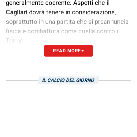
generalmente coerente. Aspetti che il
Cagliari
dovrà tenere in considerazione,
soprattutto in una partita che si preannuncia
fisica e combattuta come quella contro il
Torino.
READ MORE
Per i rossoblù, sarà fondamentale mantenere
equilibrio e concentrazione, evitando
proteste inutili e cali di tensione. In passato,
IL CALCIO DEL GIORNO
infatti, alcune delle sconfitte arrivate sotto la
direzione di
Doveri
sono maturate proprio in
gare nervose, dove episodi e dettagli hanno
fatto la differenza.
LEGGI ANCHE:
Infortunio Folorunsho, cosa