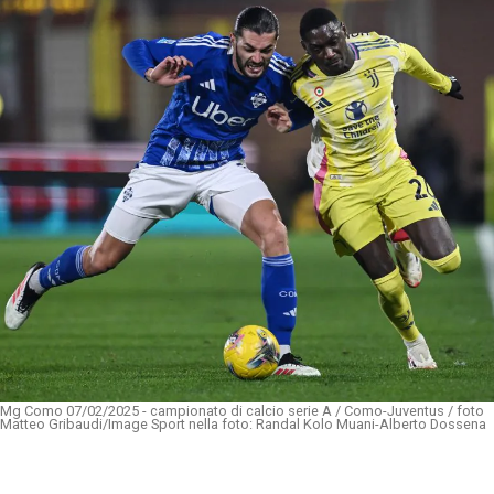
Mg Como 07/02/2025 - campionato di calcio serie A / Como-Juventus / foto
Matteo Gribaudi/Image Sport nella foto: Randal Kolo Muani-Alberto Dossena