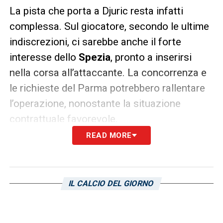
La pista che porta a Djuric resta infatti
complessa. Sul giocatore, secondo le ultime
indiscrezioni, ci sarebbe anche il forte
interesse dello
Spezia
, pronto a inserirsi
nella corsa all’attaccante. La concorrenza e
le richieste del Parma potrebbero rallentare
l’operazione, nonostante la situazione
contrattuale favorevole.
READ MORE
Il Cagliari, intanto, continua a monitorare il
mercato con attenzione. La sensazione è
che l’attacco sarà uno dei reparti su cui si
IL CALCIO DEL GIORNO
concentreranno gli sforzi principali, con
Djuric che resta un nome caldo, ma non
l’unica opzione sul tavolo. Le prossime