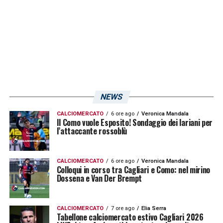
settimane chiariranno le reali possibilità di
vedere il gigante bosniaco vestire il rossoblù.
LEGGI ANCHE:
Calciomercato Cagliari, ci
sono tre difensori nella lista dei rossoblù:
ecco chi sono
NEWS
LA PLAYLIST DELLE NOSTRE TOP NEWS
CALCIOMERCATO
6 ore ago
Veronica Mandala
Il Como vuole Esposito! Sondaggio dei lariani per
l’attaccante rossoblù
CALCIOMERCATO
6 ore ago
Veronica Mandala
Colloqui in corso tra Cagliari e Como: nel mirino
Dossena e Van Der Brempt
CALCIOMERCATO
7 ore ago
Elia Serra
Tabellone calciomercato estivo Cagliari 2026