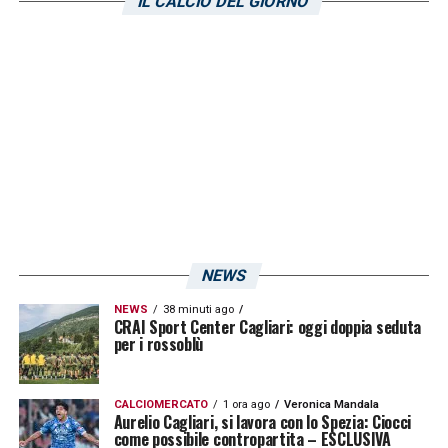
IL CALCIO DEL GIORNO
nostri problemi siamo lì in lotta, abbiamo
combattuto fino alle fine. Peccato per il calo
nel secondo tempo, avessimo continuato
come nel primo sarebbe andata
diversamente»
LA PLAYLIST DELLE NOSTRE TOP NEWS
NEWS
NEWS
38 minuti ago
CRAI Sport Center Cagliari: oggi doppia seduta
per i rossoblù
CALCIOMERCATO
1 ora ago
Veronica Mandala
Aurelio Cagliari, si lavora con lo Spezia: Ciocci
come possibile contropartita – ESCLUSIVA