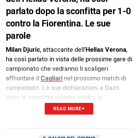
parlato dopo la sconfitta per 1-0
contro la Fiorentina. Le sue
parole
Milan Djuric
, attaccante dell’
Hellas Verona
,
ha così parlato in vista delle prossime gare di
campionato che vedranno li scaligeri
affrontare il
Cagliari
nel prossimo match di
campionato. Le sue dichiarazioni a Dazn
dopo la sconfitta odierna contro la
Fiorentina
:
READ MORE
«Nelle ultime partite abbiamo dimostrato di
esserci e di giocarcela con tutti. Pur con i