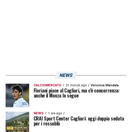
match con la Roma potrebbe averci tolto
qualcosa? Ecco diciamo che è un motivo in
più. Sarà una partita sporca, non è il campo
migliore per noi (la partita sporca). Stiamo
lavorando per essere migliori in queste
situazioni»
LA PLAYLIST DELLE NOSTRE TOP NEWS
NEWS
CALCIOMERCATO
21 minuti ago
Veronica Mandala
Floriani piace al Cagliari, ma c’è concorrenza:
anche il Monza lo segue
NEWS
1 ora ago
CRAI Sport Center Cagliari: oggi doppia seduta
per i rossoblù