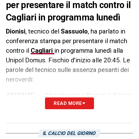
per presentare il match contro il
Cagliari in programma lunedì
Dionisi
, tecnico del
Sassuolo
, ha parlato in
conferenza stampa per presentare il match
contro il
Cagliari
in programma lunedì alla
Unipol Domus. Fischio d’inizio alle 20:45. Le
parole del tecnico sulle assenza pesanti dei
neroverdi:
ASSENZE
–
«Mancheranno Berardi e Boloca
READ MORE
ma sapevamo che il rischio era dietro
l’angolo. Andiamo a Cagliari senza di loro
ma abbiamo giocatori che metteranno tutto
dentro la partita. La squadra è in crescita, il
IL CALCIO DEL GIORNO