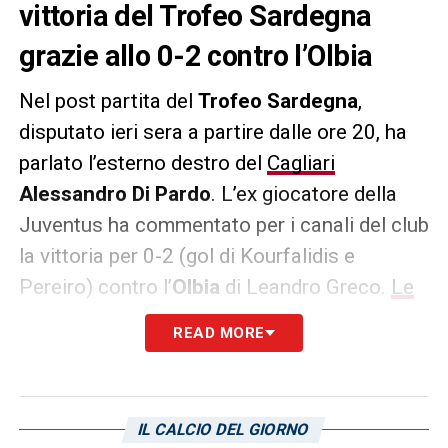
vittoria del Trofeo Sardegna
grazie allo 0-2 contro l’Olbia
Nel post partita del
Trofeo Sardegna
,
disputato ieri sera a partire dalle ore 20, ha
parlato l’esterno destro del
Cagliari
Alessandro Di Pardo
. L’ex giocatore della
Juventus ha commentato per i canali del club
la vittoria per 0-2 (gol di Kourfalidis e
Pereiro) contro l’
Olbia
di Leandro Greco.
Le
sue parole:
«La vittoria con l’Olbia è un
READ MORE
dettaglio: le gambe erano pesanti e c’è stato
poi il viaggio da Tempio, ma è stata una
buona partita. L’Olbia ha fatto il suo e noi
IL CALCIO DEL GIORNO
abbiamo , oltre ad aver fatto vedere cose