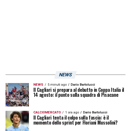
interessanti»
.
LA PLAYLIST DELLE NOSTRE TOP NEWS
NEWS
NEWS
5 minuti ago
Dario Bartolucci
Il Cagliari si prepara al debutto in Coppa Italia il
14 agosto: il punto sulla squadra di Pisacane
CALCIOMERCATO
1 ora ago
Dario Bartolucci
Il Cagliari tenta il colpo sulla fascia: è il
momento dello sprint per Floriani Mussolini?