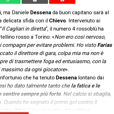
i, ma Daniele
Dessena
da buon capitano sarà al
a delicata sfida con il
Chievo
. Intervenuto ai
“
Il Cagliari in diretta
“, il numero 4 rossoblù ha
rtellino rosso a Torino: «
Non ero così nervoso,
iei compagni per evitare problemi. Ho visto
Farias
ccato il direttore di gara, colpa mia ma non è
pre di trasmettere foga ed entusiasmo, con la
il massimo da ogni giocatore
».
’infortunio che ha tenuto
Dessena
lontano dai
esi ho dato talmente tanto che
la fatica e le
o sentire sempre più forte
. Nel calcio si sbaglia,
ta. Quando ho segnato il primo gol contro il
dottor
Ibba
, è in quel punto che soffrivo