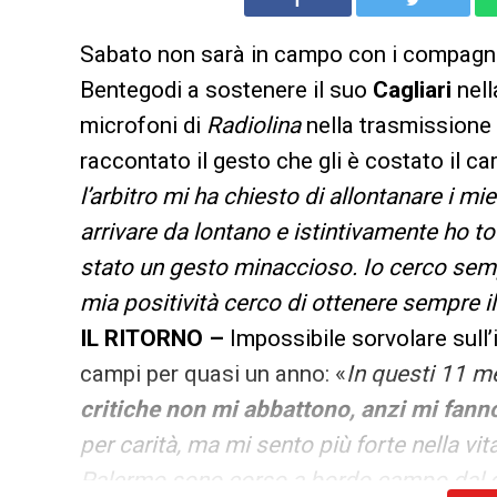
Sabato non sarà in campo con i compagn
Bentegodi a sostenere il suo
Cagliari
nell
microfoni di
Radiolina
nella trasmissione 
raccontato il gesto che gli è costato il ca
l’arbitro mi ha chiesto di allontanare i m
arrivare da lontano e istintivamente ho to
stato un gesto minaccioso. Io cerco sem
mia positività cerco di ottenere sempre 
IL RITORNO –
Impossibile sorvolare sull
campi per quasi un anno: «
In questi 11 m
critiche non mi abbattono, anzi mi fann
per carità, ma mi sento più forte nella vi
Palermo sono corso a bordo campo dal 