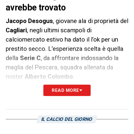
avrebbe trovato
Jacopo Desogus
, giovane ala di proprietà del
Cagliari
, negli ultimi scampoli di
calciomercato estivo ha dato il l’ok per un
prestito secco. L’esperienza scelta è quella
della
Serie C
, da affrontare indossando la
maglia del Pescara, squadra allenata da
mister
Alberto Colombo
.
READ MORE
Questa sera, a partire dalle ore 20.30, verrà
disputata la gara tra
Pescara
e
Avellino
, allo
stadio “Adriatico-Giovanni Cornacchia”. Il
talento classe 2002 nato a Cagliari partirà
IL CALCIO DEL GIORNO
dalla panchina in questa suo nuova