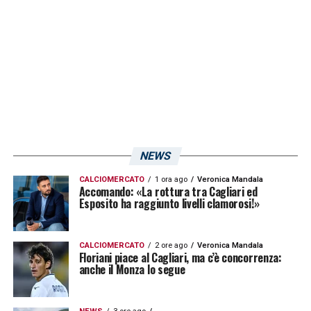
esperienza, nella ricerca di una crescita che
gli permetta di confermarsi nella squadra
della sua terra,
LA PLAYLIST DELLE NOSTRE TOP NEWS
NEWS
CALCIOMERCATO
1 ora ago
Veronica Mandala
Accomando: «La rottura tra Cagliari ed
Esposito ha raggiunto livelli clamorosi!»
CALCIOMERCATO
2 ore ago
Veronica Mandala
Floriani piace al Cagliari, ma c’è concorrenza:
anche il Monza lo segue