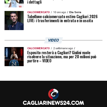
i dettagli
compagno di reparto Luigi
Cupone
. Il
CALCIOMERCATO
10 ore ago
Elia Serra
Cagliari continua a visionarlo attentamente.
Tabellone calciomercato estivo Cagliari 2026
LIVE: i trasferimenti in entrata e in uscita
La speranza dell’ambiente e dei tifosi e di
vederlo presto fare faville anche con la
prima squadra dei rossoblù
, una volta
VIDEO
tornato dal prestito a fine stagione.
CALCIOMERCATO
2 settimane ago
Esposito resterà a Cagliari? Giulini vuole
risolvere la situazione, ma per 20 milioni può
LA PLAYLIST DELLE NOSTRE TOP NEWS
partire – VIDEO