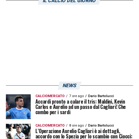
IL CALCIO DEL GIORNO
cinque minuti. In Serie C, tuttavia, Desogus
sta dicendo la sua. Dopo un inizio di
campionato titubante (panchina contro
Avellino
e
Latina
), il centravanti classe 2002
è cresciuto sempre di più. Scorci di gara
contro
Crotone
e
Viterbese
(rispettivamente 25 e 12 minuti) per poi
assicurarsi un posto speciale nelle gerarchie
di Alberto
Colombo
.
Su 9 partite di Serie C,
NEWS
Desogus ha giocato 7 volte da titolare. 552
CALCIOMERCATO
7 ore ago
Dario Bartolucci
minuti totali collezionati con Delfini in
Accardi pronto a calare il tris: Maldini, Kevin
Carlos e Aurelio ad un passo dal Cagliari! Che
campionato con un 54% di partite dal
combo per i sardi
primo minuto.
Nessuno schioda il talento
CALCIOMERCATO
8 ore ago
Dario Bartolucci
sardo dal 4-3-2-1 di Colombo, schierato
L’Operazione Aurelio Cagliari è ai dettagli,
accordo con lo Spezia per lo scambio con Ciocci:
dietro Facundo
Lescano
assieme al