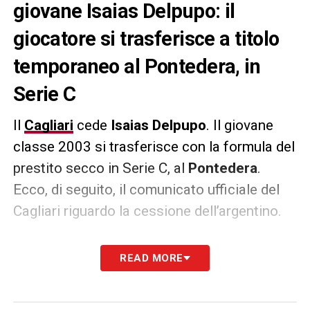
giovane Isaias Delpupo: il
giocatore si trasferisce a titolo
temporaneo al Pontedera, in
Serie C
Il
Cagliari
cede
Isaias Delpupo
. Il giovane
classe 2003 si trasferisce con la formula del
prestito secco in Serie C, al
Pontedera
.
Ecco, di seguito, il comunicato ufficiale del
Cagliari riguardo la cessione dell’argentino.
«Il Cagliari Calcio comunica la cessione al
READ MORE
Pontedera del diritto alle prestazioni
sportive del calciatore Isaías Delpupo che si