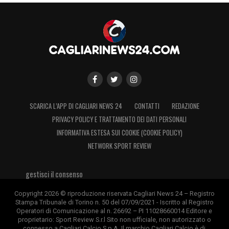
SCARICA L’APP DI CAGLIARI NEWS 24
CONTATTI
REDAZIONE
PRIVACY POLICY E TRATTAMENTO DEI DATI PERSONALI
INFORMATIVA ESTESA SUI COOKIE (COOKIE POLICY)
NETWORK SPORT REVIEW
gestisci il consenso
Copyright 2026 © riproduzione riservata Cagliari News 24 – Registro
Stampa Tribunale di Torino n. 50 del 07/09/2021 - Iscritto al Registro
Operatori di Comunicazione al n. 26692 – PI 11028660014 Editore e
proprietario: Sport Review S.r.l Sito non ufficiale, non autorizzato o
connesso a Cagliari Calcio S.p.A. Il marchio Cagliari Calcio è di