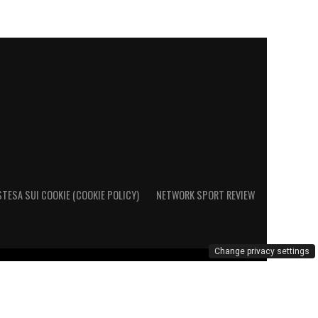
STESA SUI COOKIE (COOKIE POLICY)
NETWORK SPORT REVIEW
Change privacy settings
o al Registro Operatori di Comunicazione al n. 26692 – PI
marchio Cagliari Calcio è di esclusiva proprietà di Cagliari