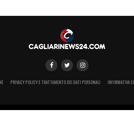
NE
PRIVACY POLICY E TRATTAMENTO DEI DATI PERSONALI
INFORMATIVA E
 – Registro Stampa Tribunale di Torino n. 50 del 07/09/2021 - Iscritt
 non ufficiale, non autorizzato o connesso a Cagliari Calcio S.p.A. Il 
Calcio S.p.A.