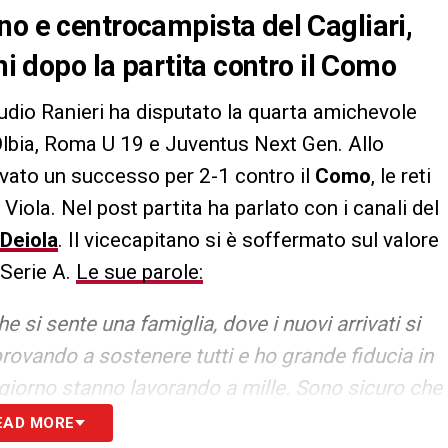
no e centrocampista del Cagliari,
ni dopo la partita contro il Como
udio Ranieri ha disputato la quarta amichevole
Olbia, Roma U 19 e Juventus Next Gen. Allo
rivato un successo per 2-1 contro il
Como
, le reti
Viola. Nel post partita ha parlato con i canali del
Deiola
. Il vicecapitano si è soffermato sul valore
 Serie A.
Le sue parole:
e si sente una famiglia, dove i nuovi arrivati si
ovando a sostenere tutti e ho grande fiducia in
giorno stanno lavorando a mille. Sono sicuro che
EAD MORE