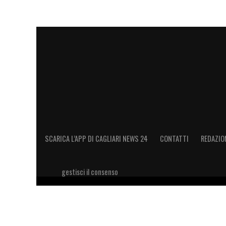
SCARICA L’APP DI CAGLIARI NEWS 24
CONTATTI
REDAZIO
gestisci il consenso
Copyright 2026 © riproduzione riservata Cagliari News 24
11028660014 Editore e proprietario: Sport Review S.r.l Sito