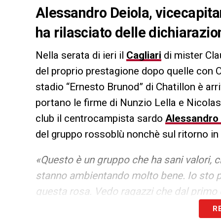
Alessandro Deiola, vicecapita
ha rilasciato delle dichiarazio
Nella serata di ieri il
Cagliari
di mister Cla
del proprio prestagione dopo quelle con 
stadio “Ernesto Brunod” di Chatillon è ar
portano le firme di Nunzio Lella e Nicolas 
club il centrocampista sardo
Alessandro 
del gruppo rossoblù nonchè sul ritorno in
«Questo è un gruppo che ha sani valori, ch
stanno ambientando molto bene. Io sto pr
questa rosa. Vedo ragazzi che dal primo 
ci faremo trovare pronti per la Serie A».
R