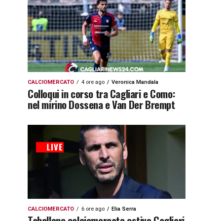
CALCIOMERCATO
4 ore ago
Veronica Mandala
Colloqui in corso tra Cagliari e Como:
nel mirino Dossena e Van Der Brempt
CALCIOMERCATO
6 ore ago
Elia Serra
Tabellone calciomercato estivo Cagliari