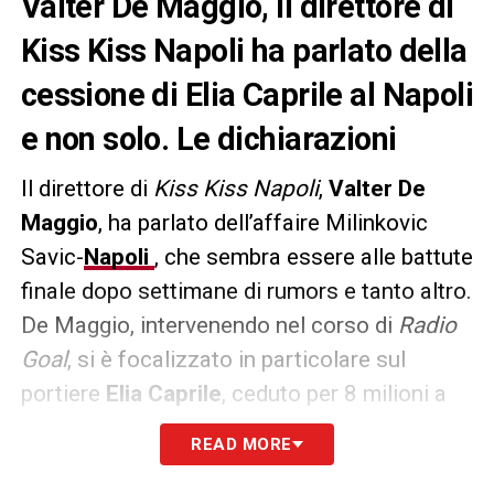
Valter De Maggio, il direttore di
Kiss Kiss Napoli ha parlato della
cessione di Elia Caprile al Napoli
e non solo. Le dichiarazioni
Il direttore di
Kiss Kiss Napoli
,
Valter De
Maggio
, ha parlato dell’affaire Milinkovic
Savic-
Napoli
, che sembra essere alle battute
finale dopo settimane di rumors e tanto altro.
De Maggio, intervenendo nel corso di
Radio
Goal
, si è focalizzato in particolare sul
portiere
Elia Caprile
, ceduto per 8 milioni a
titolo definitivo al
Cagliari
. In merito ha
READ MORE
dichiarato: