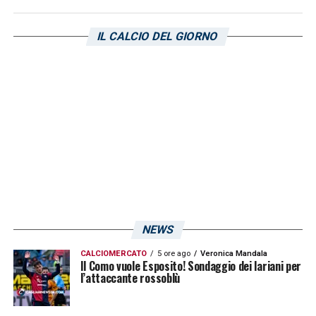
«Secondo me è una follia pura cedere
Caprile 8 milioni e spenderne 18 per un
IL CALCIO DEL GIORNO
28enne (Milinkovic Savic ndr). Per me non è
un’operazione vincente. Nell’immediato e per
il futuro Caprile è più forte di Milinkovic-
Savic»
.
LA PLAYLIST DELLE NOSTRE TOP NEWS
NEWS
CALCIOMERCATO
5 ore ago
Veronica Mandala
Il Como vuole Esposito! Sondaggio dei lariani per
l’attaccante rossoblù