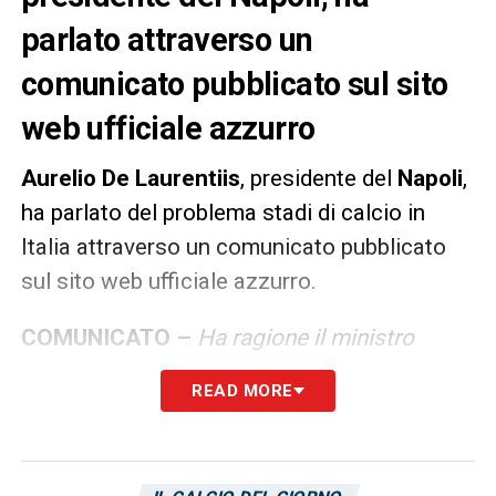
parlato attraverso un
comunicato pubblicato sul sito
web ufficiale azzurro
Aurelio
De Laurentiis
, presidente del
Napoli
,
ha parlato del problema stadi di calcio in
Italia attraverso un comunicato pubblicato
sul sito web ufficiale azzurro.
COMUNICATO –
Ha ragione il ministro
Andrea Abodi sulla necessità di un
READ MORE
commissario per il problema degli stadi di
calcio in Italia. Gli stadi non possono restare
nella proprietà indisponibile dei comuni. Non