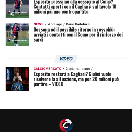
Esposito prossimo alla cessione al Como?
Contatti aperti con il Cagliari: sul tavolo 10
milioni più una contropartita
NEWS
4 ore ago
Dario Bartolucci
Dossena ed il possibile ritorno in rossoblù:
avviati i contatti con il Como per il rinforzo dei
sardi
VIDEO
CALCIOMERCATO
2 settimane ago
Esposito resterà a Cagliari? Giulini vuole
risolvere la situazione, ma per 20 milioni può
partire – VIDEO