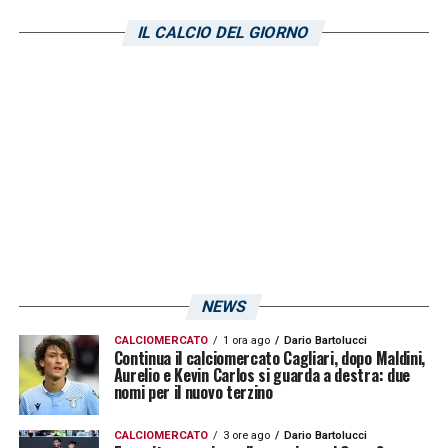
grazie a 18/19 giocatori,
Marin
e
Deiola
IL CALCIO DEL GIORNO
hanno giocato molto e ci fidiamo di loro,
ultimamente per caratteristiche sono stati
impiegati più
Adopo
e
Makoumbou
. Prati mi
piace molto e gliel’ho detto personalmente,
nel reparto di mezzo mi piacciono tutti e
diventa difficile quando giochi con solo 2
interpreti. Bisognerà valutare le esigenze dei
giocatori, qualcuno può avere mire ed
esigenze differenti»
.
NEWS
CALCIOMERCATO
1 ora ago
Dario Bartolucci
LA PLAYLIST DELLE NOSTRE TOP NEWS
Continua il calciomercato Cagliari, dopo Maldini,
Aurelio e Kevin Carlos si guarda a destra: due
nomi per il nuovo terzino
CALCIOMERCATO
3 ore ago
Dario Bartolucci