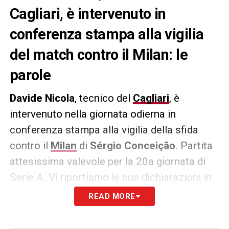
Cagliari, è intervenuto in
conferenza stampa alla vigilia
del match contro il Milan: le
parole
Davide Nicola
, tecnico del
Cagliari
, è
intervenuto nella giornata odierna in
conferenza stampa alla vigilia della sfida
contro il
Milan
di
Sérgio Conceição
. Partita
attesissima valevole per la 20a giornata di
Serie A. Vi riportiamo le sue dichiarazioni in
merito a
Matteo Prati
e non:
READ MORE
«
La quadratura della squadra si sia trovata